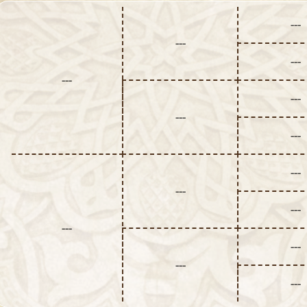
---
---
---
---
---
---
---
---
---
---
---
---
---
---