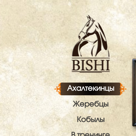
Ахалтекинцы
Жеребцы
Кобылы
В тренинге