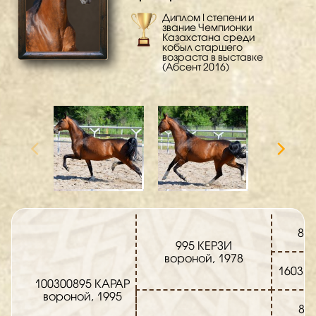
Диплом I степени и
звание Чемпионки
Казахстана среди
кобыл старшего
возраста в выставке
(Абсент 2016)
89
995 КЕРЗИ
вороной, 1978
1603 
100300895 КАРАР
вороной, 1995
860