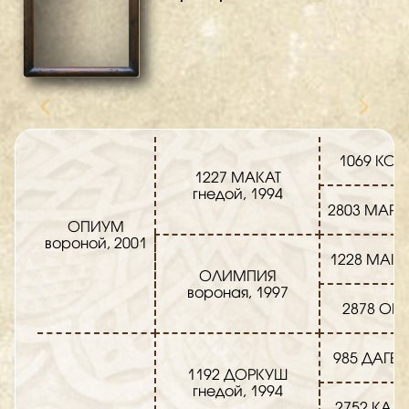
1069 КОР
1227 МАКАТ
гнедой, 1994
2803 МАРС
ОПИУМ
вороной, 2001
1228 МАКС
ОЛИМПИЯ
вороная, 1997
2878 ОП
985 ДАГЕ
1192 ДОРКУШ
гнедой, 1994
2752 КАЛ